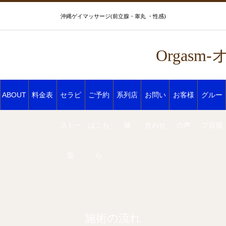
沖縄ゲイマッサージ(前立腺・睾丸 ・性感)
Orgas
ABOUT
料金表
セラピ
ご予約
系列店
お問い
お客様
グルー
スト一
はこち
舗
合わせ
の声
プ店舗
覧
ら
施術の流れ